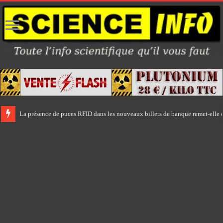
La présence de puces RFID dans les nouveaux billets de banque remet-elle e