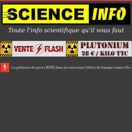
La présence de puces RFID dans les nouveaux billets de banque remet-elle e