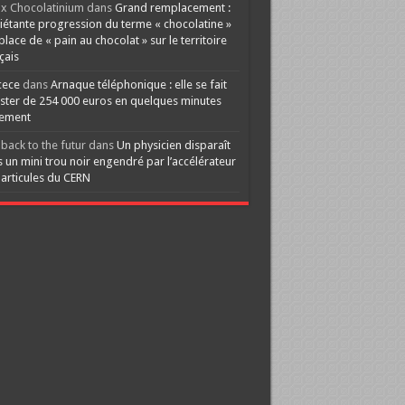
x Chocolatinium
dans
Grand remplacement :
iétante progression du terme « chocolatine »
 place de « pain au chocolat » sur le territoire
çais
cece
dans
Arnaque téléphonique : elle se fait
ster de 254 000 euros en quelques minutes
lement
back to the futur
dans
Un physicien disparaît
 un mini trou noir engendré par l’accélérateur
articules du CERN