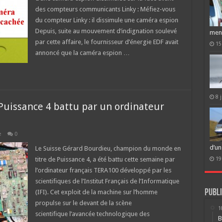
des compteurs communicants Linky : Méfiez-vous
du compteur Linky : il dissimule une caméra espion
Depuis, suite au mouvement d’indignation soulevé
men
par cette affaire, le fournisseur d’énergie EDF avait
15
annoncé que la caméra espion …
8 
uissance 4 battu par un ordinateur
e
0
d’un
Le Suisse Gérard Bourdieu, champion du monde en
titre de Puissance 4, a été battu cette semaine par
19
l’ordinateur français TERA100 développé par les
scientifiques de l’Institut Français de l’Informatique
Publi
(IFI). Cet exploit de la machine sur l’homme
propulse sur le devant de la scène
1
scientifique l’avancée technologique des
B