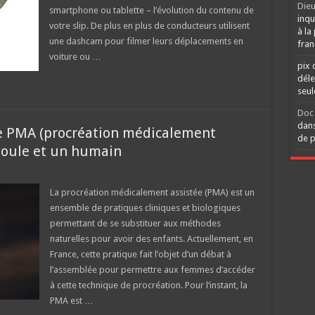
Dieu
smartphone ou tablette – l’évolution du contenu de
inqu
votre slip. De plus en plus de conducteurs utilisent
à la
une dashcam pour filmer leurs déplacements en
fran
voiture ou …
pix 
déle
seu
Doc 
dans
re PMA (procréation médicalement
de p
poule et un humain
La procréation médicalement assistée (PMA) est un
ensemble de pratiques cliniques et biologiques
permettant de se substituer aux méthodes
naturelles pour avoir des enfants. Actuellement, en
France, cette pratique fait l’objet d’un débat à
l’assemblée pour permettre aux femmes d’accéder
à cette technique de procréation. Pour l’instant, la
PMA est …