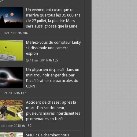
Un événement cosmique qui
n’arrive que tous les 35 000 ans
: le 27 juillet, la planète Mars
sera aussi grosse que la Lune
 juillet 2018
206
Méfiez-vous du compteur Linky
: il dissimule une caméra
espion
11 mai 2016
165
Un physicien disparaît dans un
mini trou noir engendré par
l’accélérateur de particules du
CERN
juillet 2016
137
Accident de chasse : après la
mort d’un randonneur,
plusieurs maires interdisent les
promenades en forêt
 octobre 2018
132
SNCF : Ce cheminot nous