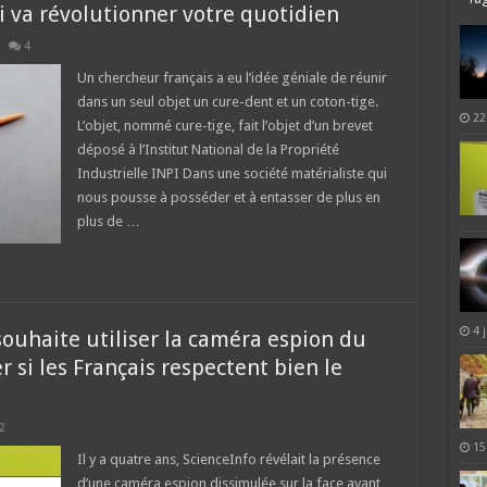
ui va révolutionner votre quotidien
4
Un chercheur français a eu l’idée géniale de réunir
dans un seul objet un cure-dent et un coton-tige.
22
L’objet, nommé cure-tige, fait l’objet d’un brevet
déposé à l’Institut National de la Propriété
Industrielle INPI Dans une société matérialiste qui
nous pousse à posséder et à entasser de plus en
plus de …
4 
 souhaite utiliser la caméra espion du
 si les Français respectent bien le
2
15
Il y a quatre ans, ScienceInfo révélait la présence
d’une caméra espion dissimulée sur la face avant