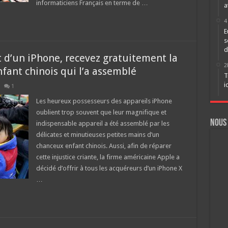
informaticiens Français en terme de …
a
4
E
s
d
 d’un iPhone, recevez gratuitement la
2
fant chinois qui l’a assemblé
T
i
1
Les heureux possesseurs des appareils iPhone
oublient trop souvent que leur magnifique et
Nous
indispensable appareil a été assemblé par les
délicates et minutieuses petites mains d’un
chanceux enfant chinois. Aussi, afin de réparer
cette injustice criante, la firme américaine Apple a
décidé d’offrir à tous les acquéreurs d’un iPhone X
…