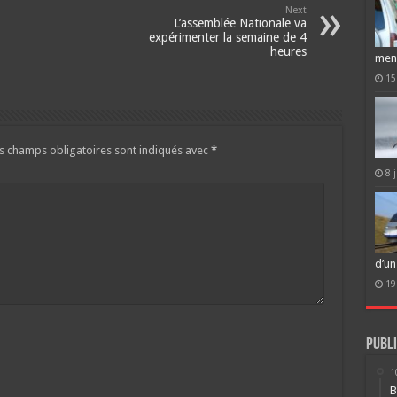
Next
L’assemblée Nationale va
expérimenter la semaine de 4
heures
men
15
s champs obligatoires sont indiqués avec
*
8 
d’un
19
Publi
1
B