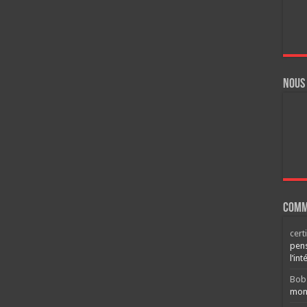
Nous
Comm
cert
pens
l’int
Bob
mont