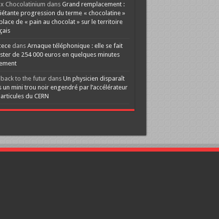
x Chocolatinium
dans
Grand remplacement :
iétante progression du terme « chocolatine »
 place de « pain au chocolat » sur le territoire
çais
cece
dans
Arnaque téléphonique : elle se fait
ster de 254 000 euros en quelques minutes
lement
back to the futur
dans
Un physicien disparaît
 un mini trou noir engendré par l’accélérateur
articules du CERN