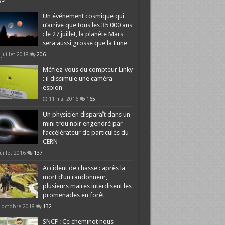
Un événement cosmique qui
n’arrive que tous les 35 000 ans
: le 27 juillet, la planète Mars
sera aussi grosse que la Lune
 juillet 2018
206
Méfiez-vous du compteur Linky
: il dissimule une caméra
espion
11 mai 2016
165
Un physicien disparaît dans un
mini trou noir engendré par
l’accélérateur de particules du
CERN
juillet 2016
137
Accident de chasse : après la
mort d’un randonneur,
plusieurs maires interdisent les
promenades en forêt
 octobre 2018
132
SNCF : Ce cheminot nous