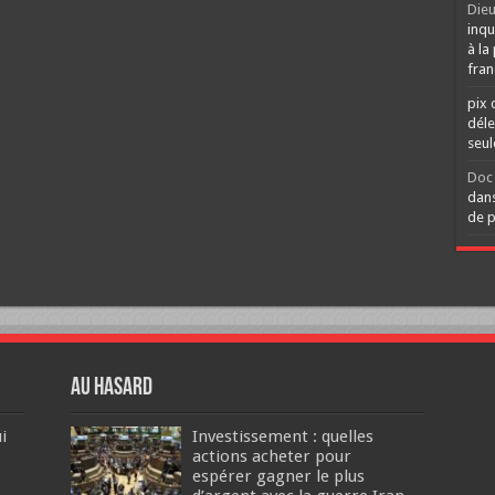
Dieu
inqu
à la
fran
pix 
déle
seu
Doc 
dans
de p
Au hasard
i
Investissement : quelles
actions acheter pour
espérer gagner le plus