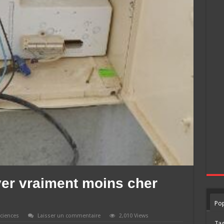
yer vraiment moins cher
Pop
ciences
Laisser un commentaire
2,010 Views
Ta