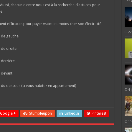
. Aussi, chacun d’entre nous est à la recherche d’astuces pour
e.
nt efficaces pour payer vraiment moins cher son électricité.
22
n de gauche
 de droite
 derrière
n devant
n du dessous (si vous habitez en appartement)
4 
Google +
Stumbleupon
LinkedIn
Pinterest
15