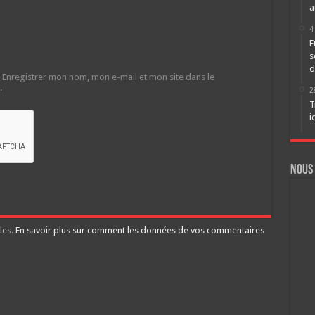
a
4
E
s
d
Enregistrer mon nom, mon e-mail et mon site dans le
.
2
T
i
Nous
les.
En savoir plus sur comment les données de vos commentaires