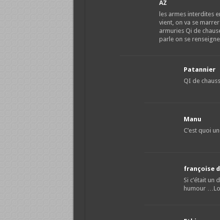
AZ
les armes interdites e
vient, on va se marrer
armuries Qi de chauset
parle on se renseigne
Patannier
QI de chauss
Manu
C’est quoi u
françoise 
Si c’était un
humour …Lol 