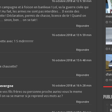
16 octobre 2018 at 12 h 50 min
n campagne et à foison en banlieue ! Lol, vu la guerre civile qui
 ! Au fait, les armes ne sont pas interdites… Il existe des
te ! Déclaration, permis de chasse, licence de tir ! Quand on
men
… sinon, ben… on se tait !
15
Répondre
16 octobre 2018 at 13 h 59 min
ette avec 1 S mdrrrrrrrr
8 
Répondre
16 octobre 2018 at 15 h 48 min
ne chausette?
d’un
Répondre
19
devergne
16 octobre 2018 at 16 h 28 min
 de vos fils frères ou personne proche auriez vous le meme
on va se marrer si je reprend vos mots az ?
Publi
Répondre
1
B