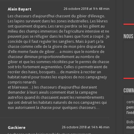
Alain Bayart
26 octobre 2018 at 9 h 48 min
Les chasseurs d’aujourd’hui chassent du gibier d’élevage.
Les lapins survivent dans les zones industrielles. Les lièvres
ont quasiment disparu. Les rares perdrix se les gèlent au
milieu des champs immenses de l’agriculture intensive et ne
Nous
peuvent pas se réfugier dans les haies que l’ont a coupé . Je
concède qu il faut reguler les sangliers. Mais à part ça la
chasse comme celle de la gloire de mon père disparaîtra
d’elle meme faute de gibier… a moins que le nombre de
chasseur diminue proportionnellement au nombre de
gibier et que les sommes récoltées par le permis de chasse
soit très fortement augmentées. Celles ci permettraient de
recréer des haies, bosquets… de manière à recréer un
habitat natrel pour toutes les espèces de nos campagne(y
compris renards
et blaireaux…) les chasseurs d’aujourd’hui devraient
Comm
demander à leurs aieuls comment était la campagne
autrefois quand ils chassaient avant les remembrements
cert
qui ont detruit les habitats naturels de nos campagnes qui
pens
eux autorisaient la chasse pour quelques chasseurs…
l’int
Bob
mont
Gackiere
26 octobre 2018 at 14 h 46 min