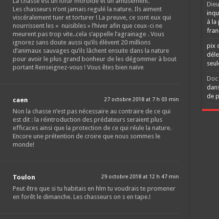
La chasse est un loisir morbide et un amusement.
Dieu
Les chasseurs n’ont jamais regulé la nature. Ils aiment
inqu
viscéralement tuer et torturer ! La preuve, ce sont eux qui
à la
nourrissent les « nuisibles » l’hiver afin que ceux-ci ne
fran
meurent pas trop vite..cela s’appelle l’agrainage . Vous
ignorez sans doute aussi qu’ils élèvent 20 millions
pix 
d’animaux sauvages qu’ils lâchent ensuite dans la nature
déle
pour avoir le plus grand bonheur de les dégommer à bout
seu
portant Renseignez-vous ! Vous êtes bien naïve
Doc 
dans
de p
caen
27 octobre 2018 at 7 h 03 min
Non la chasse n’est pas nécessaire au contraire de ce qui
est dit : la réintroduction des prédateurs seraient plus
efficaces ainsi que la protection de ce qui réule la nature.
Encore une prétention de croire que nous sommes le
monde!
Toulon
29 octobre 2018 at 12 h 47 min
Peut être que si tu habitais en hlm tu voudrais te promener
en forêt le dimanche. Les chasseurs on s en tape.!