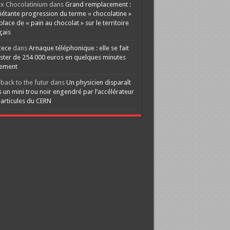
x Chocolatinium
dans
Grand remplacement :
iétante progression du terme « chocolatine »
 place de « pain au chocolat » sur le territoire
çais
cece
dans
Arnaque téléphonique : elle se fait
ster de 254 000 euros en quelques minutes
lement
back to the futur
dans
Un physicien disparaît
 un mini trou noir engendré par l’accélérateur
articules du CERN