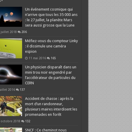
Un événement cosmique qui
n’arrive que tous les 35 000 ans
: le 27 juillet, la planète Mars
sera aussi grosse que la Lune
 juillet 2018
206
Méfiez-vous du compteur Linky
: il dissimule une caméra
espion
11 mai 2016
165
Un physicien disparaît dans un
mini trou noir engendré par
l’accélérateur de particules du
CERN
juillet 2016
137
Accident de chasse : après la
mort d’un randonneur,
plusieurs maires interdisent les
promenades en forêt
 octobre 2018
132
SNCF : Ce cheminot nous