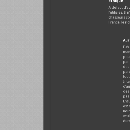
Ethique
A défaut d’av
l’utilisiez. I
chasseurs so
France, le ri
Aur
Euh 
mani
pour
par 
des 
parc
tout.
Inte
d’au
des 
pas 
Ensu
est 
nouv
veul
dure