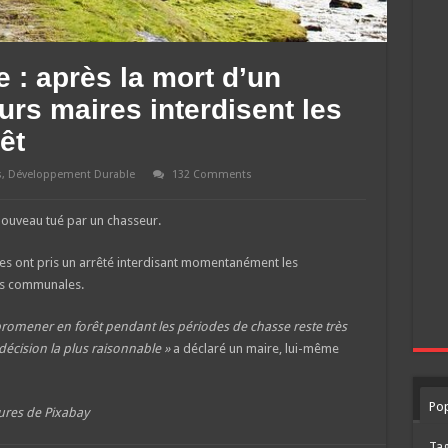
 : après la mort d’un
urs maires interdisent les
êt
s
,
Développement Durable
132 Comments
nouveau tué par un chasseur.
es ont pris un arrêté interdisant momentanément les
êts communales.
promener en forêt pendant les périodes de chasse reste très
 décision la plus raisonnable »
a déclaré un maire, lui-même
Pop
tures de Pixabay
Ta