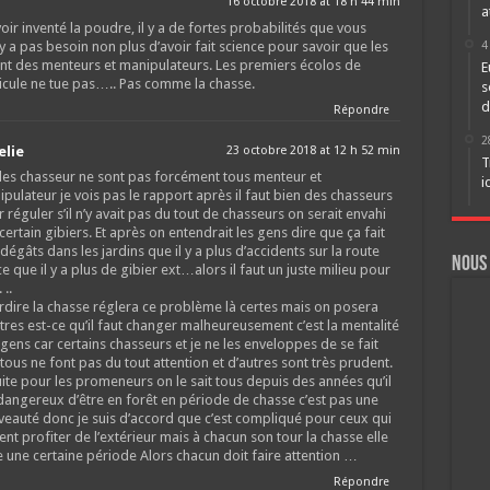
16 octobre 2018 at 18 h 44 min
a
oir inventé la poudre, il y a de fortes probabilités que vous
4
l n’y a pas besoin non plus d’avoir fait science pour savoir que les
nt des menteurs et manipulateurs. Les premiers écolos de
E
dicule ne tue pas….. Pas comme la chasse.
s
d
Répondre
2
elie
23 octobre 2018 at 12 h 52 min
T
les chasseur ne sont pas forcément tous menteur et
i
pulateur je vois pas le rapport après il faut bien des chasseurs
 réguler s’il n’y avait pas du tout de chasseurs on serait envahi
certain gibiers. Et après on entendrait les gens dire que ça fait
dégâts dans les jardins que il y a plus d’accidents sur la route
Nous
e que il y a plus de gibier ext…alors il faut un juste milieu pour
 ..
rdire la chasse réglera ce problème là certes mais on posera
tres est-ce qu’il faut changer malheureusement c’est la mentalité
gens car certains chasseurs et je ne les enveloppes de se fait
tous ne font pas du tout attention et d’autres sont très prudent.
ite pour les promeneurs on le sait tous depuis des années qu’il
dangereux d’être en forêt en période de chasse c’est pas une
eauté donc je suis d’accord que c’est compliqué pour ceux qui
ent profiter de l’extérieur mais à chacun son tour la chasse elle
 une certaine période Alors chacun doit faire attention …
Répondre