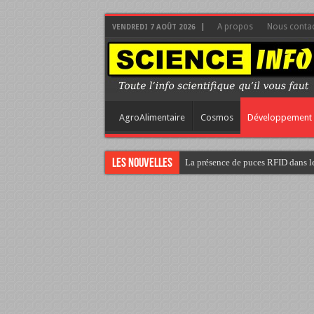
A propos
Nous contac
VENDREDI 7 AOÛT 2026
AgroAlimentaire
Cosmos
Développement 
Les nouvelles
La présence de puces RFID dans le