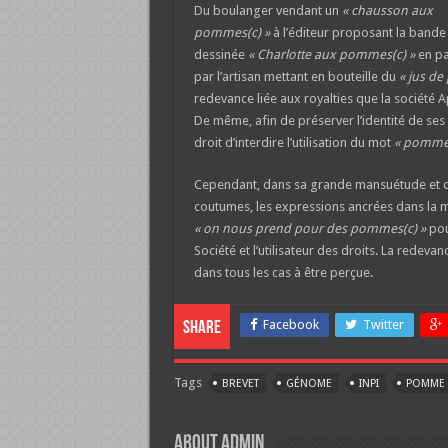
Du boulanger vendant un
« chausson aux
pommes(c) »
à l’éditeur proposant la bande
dessinée
« Charlotte aux pommes(c) »
en pa
par l’artisan mettant en bouteille du
« jus de
redevance liée aux royalties que la société A
De même, afin de préserver l’identité de ses
droit d’interdire l’utilisation du mot
« pomme(
Cependant, dans sa grande mansuétude et da
coutumes, les expressions ancrées dans la
« on nous prend pour des pommes(c) »
pour
Société et l’utilisateur des droits. La redeva
dans tous les cas à être perçue.
Facebook
Twitter
Share
Tags
BREVET
GÉNOME
INPI
POMME
About Admin