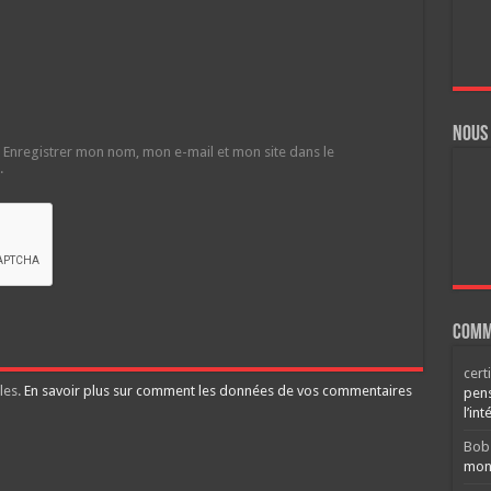
Nous
Enregistrer mon nom, mon e-mail et mon site dans le
.
Comm
cert
les.
En savoir plus sur comment les données de vos commentaires
pens
l’int
Bob
mont