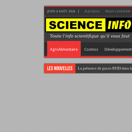
A propos
Nous contacter
JEUDI 6 AOÛT 2026
AgroAlimentaire
Cosmos
Développement
Les nouvelles
La présence de puces RFID dans le