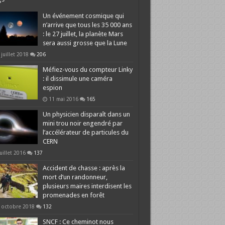
Un événement cosmique qui
n’arrive que tous les 35 000 ans
: le 27 juillet, la planète Mars
sera aussi grosse que la Lune
 juillet 2018
206
Méfiez-vous du compteur Linky
: il dissimule une caméra
espion
11 mai 2016
165
Un physicien disparaît dans un
mini trou noir engendré par
l’accélérateur de particules du
CERN
juillet 2016
137
Accident de chasse : après la
mort d’un randonneur,
plusieurs maires interdisent les
promenades en forêt
 octobre 2018
132
SNCF : Ce cheminot nous