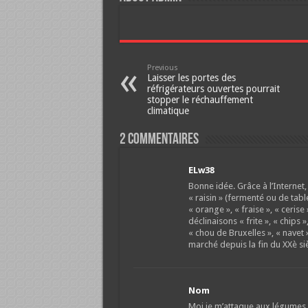
Previous
Laisser les portes des
réfrigérateurs ouvertes pourrait
stopper le réchauffement
climatique
2 Commentaires
ELw38
Bonne idée. Grâce à l’Internet,
« raisin » (fermenté ou de tabl
« orange », « fraise », « ceris
déclinaisons « frite », « chips 
« chou de Bruxelles », « navet »,
marché depuis la fin du XXè siè
Nom
Moi je m’attaque aux légumes. 