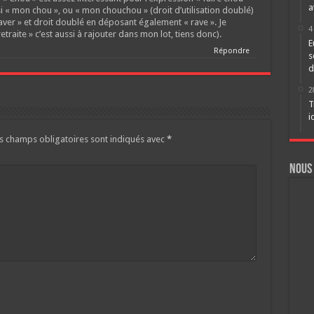
a
 « mon chou », ou « mon chouchou » (droit d’utilisation doublé)
aver » et droit doublé en déposant également « rave ». Je
4
traite » c’est aussi à rajouter dans mon lot, tiens donc).
E
Répondre
s
d
2
T
i
s champs obligatoires sont indiqués avec
*
Nous