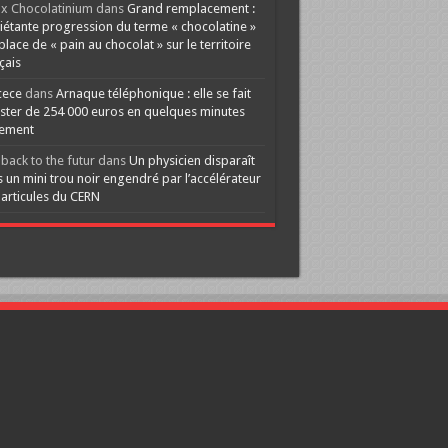
x Chocolatinium
dans
Grand remplacement :
iétante progression du terme « chocolatine »
 place de « pain au chocolat » sur le territoire
çais
cece
dans
Arnaque téléphonique : elle se fait
ster de 254 000 euros en quelques minutes
lement
back to the futur
dans
Un physicien disparaît
 un mini trou noir engendré par l’accélérateur
articules du CERN