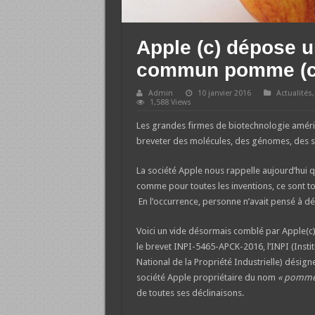
Apple (c) dépose u
commun pomme (c
Admin
10 janvier 2016
Actualités
1,588 Views
Les grandes firmes de biotechnologie améric
breveter des molécules, des génomes, des se
La société Apple nous rappelle aujourd’hui 
comme pour toutes les inventions, ce sont to
En l’occurrence, personne n’avait pensé à 
Voici un vide désormais comblé par Apple(c)
le brevet INPI-5465-APCK-2016, l’INPI (Instit
National de la Propriété Industrielle) désigne
société Apple propriétaire du nom
« pomme(
de toutes ses déclinaisons.