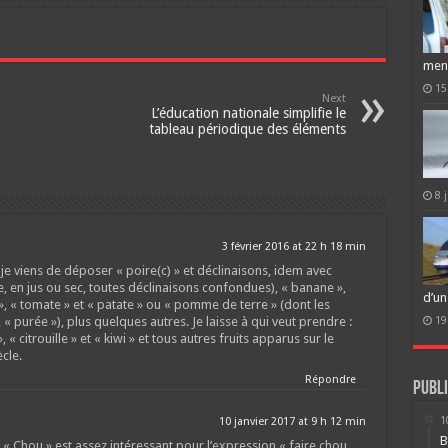
men
15
Next
L’éducation nationale simplifie le
tableau périodique des éléments
8 
3 février 2016 at 22 h 18 min
 je viens de déposer « poire(c) » et déclinaisons, idem avec
e, en jus ou sec, toutes déclinaisons confondues), « banane »,
d’un
e », « tomate » et « patate » ou « pomme de terre » (dont les
», « purée »), plus quelques autres. Je laisse à qui veut prendre :
19
 « citrouille » et « kiwi » et tous autres fruits apparus sur le
cle.
Répondre
Publi
1
10 janvier 2017 at 9 h 12 min
B
« Chou » est assez intéressant pour l’expression « faire chou