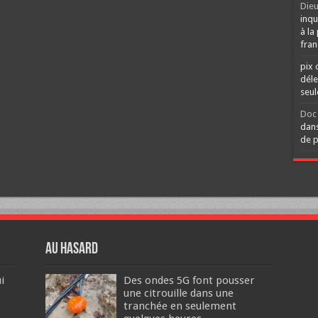
Dieu
inqu
à la
fran
pix 
déle
seu
Doc 
dans
de p
Au hasard
i
Des ondes 5G font pousser
une citrouille dans une
tranchée en seulement