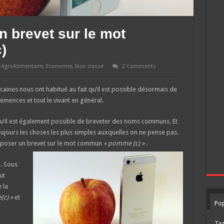
n brevet sur le mot
)
,
AgroAlimentaire
,
Economie
,
Non classé
2 Comments
aines nous ont habitué au fait qu’il est possible désormais de
mences et tout le vivant en général.
qu’il est également possible de breveter des noms communs. Et
ujours les choses les plus simples auxquelles on ne pense pas.
déposer un brevet sur le mot commun
« pomme (c) » .
. Sous
ut
 la
c) »
et
Pop
Ta