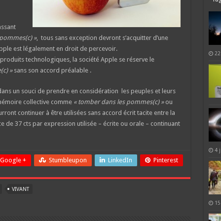
ssant
 pommes(c) »
, tous sans exception devront s’acquitter d’une
pple est légalement en droit de percevoir.
22
 produits technologiques, la société Apple se réserve le
c) »
sans son accord préalable .
ns un souci de prendre en considération les peuples et leurs
 mémoire collective comme
« tomber dans les pommes(c) »
ou
ront continuer à être utilisées sans accord écrit tacite entre la
nce de 37 cts par expression utilisée – écrite ou orale – continuant
4 
Google +
Stumbleupon
LinkedIn
Pinterest
VIVANT
15