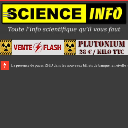
La présence de puces RFID dans les nouveaux billets de banque remet-elle e