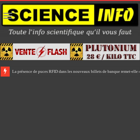
La présence de puces RFID dans les nouveaux billets de banque remet-elle e