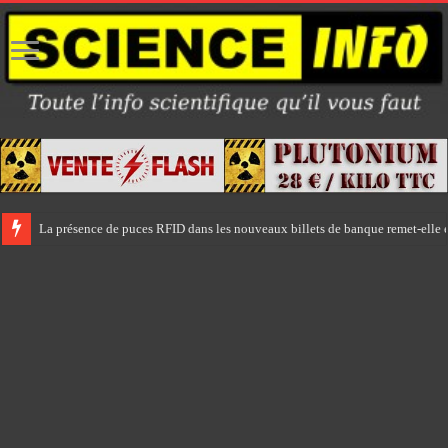
La présence de puces RFID dans les nouveaux billets de banque remet-elle e