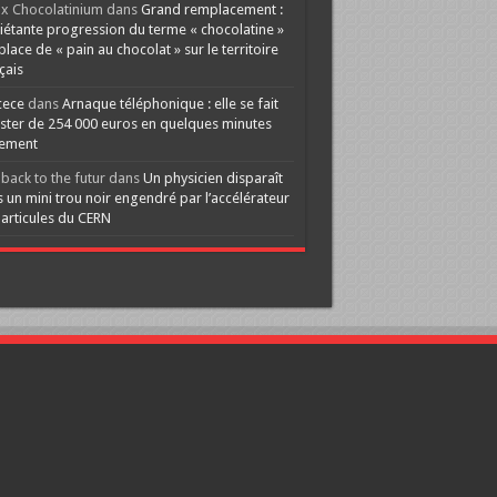
x Chocolatinium
dans
Grand remplacement :
iétante progression du terme « chocolatine »
 place de « pain au chocolat » sur le territoire
çais
cece
dans
Arnaque téléphonique : elle se fait
ster de 254 000 euros en quelques minutes
lement
back to the futur
dans
Un physicien disparaît
 un mini trou noir engendré par l’accélérateur
articules du CERN