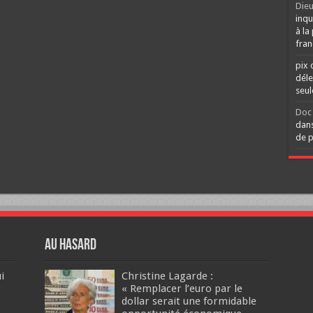
Dieu
inqu
à la
fran
pix 
déle
seu
Doc 
dans
de p
Au hasard
i
Christine Lagarde :
« Remplacer l’euro par le
dollar serait une formidable