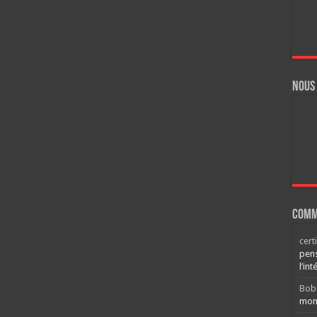
Nous
Comm
cert
pens
l’int
Bob
mont