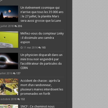
Un événement cosmique qui
n’arrive que tous les 35 000 ans
: le 27 juillet, la planète Mars
sera aussi grosse que la Lune
 juillet 2018
206
Méfiez-vous du compteur Linky
: il dissimule une caméra
espion
11 mai 2016
165
Un physicien disparaît dans un
mini trou noir engendré par
l’accélérateur de particules du
CERN
juillet 2016
137
Accident de chasse : après la
mort d’un randonneur,
plusieurs maires interdisent les
promenades en forêt
 octobre 2018
132
SNCF : Ce cheminot nous