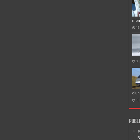
men
15
8 
d’un
19
Publi
1
B