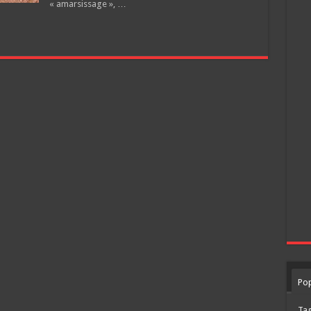
« amarsissage », …
Pop
Ta