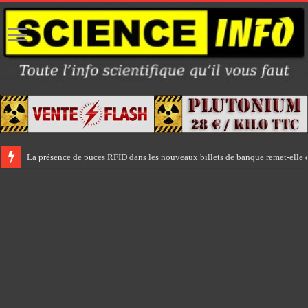
La présence de puces RFID dans les nouveaux billets de banque remet-elle e