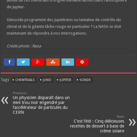
avoué de ces chemtrails d’origine humaine laissés dans l’atmosphère
de Jupiter.
Génocide programmé des Jupitériens ou tentative de contrôle du
climat et de la géante tâche rouge en particulier ? La NASA se doit
maintenant de répondre à nos interrogations.
Crédit photo : Nasa
Tags
CHEMTRAILS
JUNO
JUPITER
SONDE
Previous
Un physicien disparaît dans un
mini trou noir engendré par
l’accélérateur de particules du
CERN
Next
C’est l’été : Cinq délicieuses
recettes de dessert à base de
crème solaire