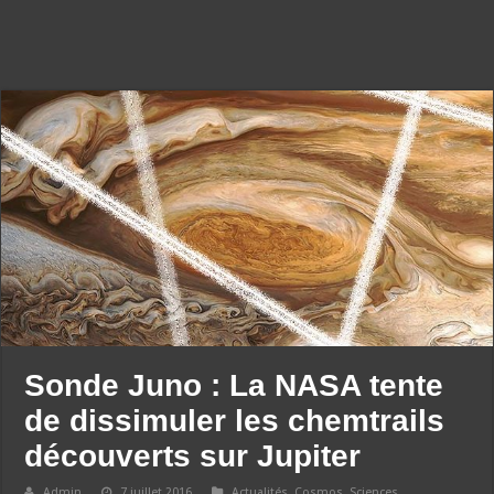
Sonde Juno : La NASA tente
de dissimuler les chemtrails
découverts sur Jupiter
Admin
7 juillet 2016
Actualités
,
Cosmos
,
Sciences