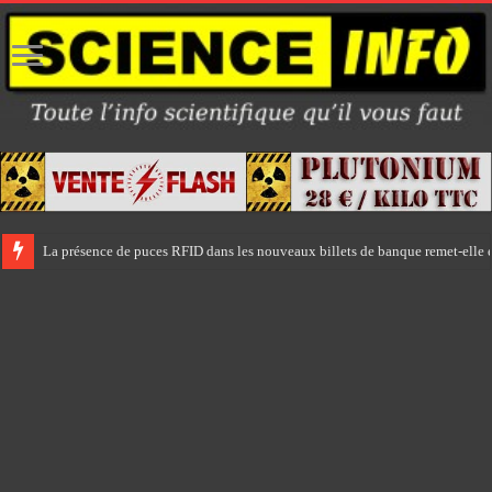
La présence de puces RFID dans les nouveaux billets de banque remet-elle e