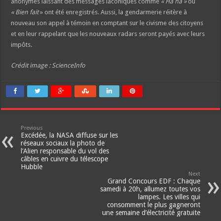
anonymes laissant des messages laconiques comme
« Ha ha »
ou
« Bien fait
» ont été enregistrés. Aussi, la gendarmerie réitère à
nouveau son appel à témoin en comptant sur le civisme des citoyens
et en leur rappelant que les nouveaux radars seront payés avec leurs
impôts.
Crédit image : ScienceInfo
Previous
Excédée, la NASA diffuse sur les
réseaux sociaux la photo de
l’Alien responsable du vol des
câbles en cuivre du télescope
Hubble
Next
Grand Concours EDF : Chaque
samedi à 20h, allumez toutes vos
lampes. Les villes qui
consomment le plus gagneront
une semaine d’électricité gratuite