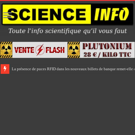
La présence de puces RFID dans les nouveaux billets de banque remet-elle e