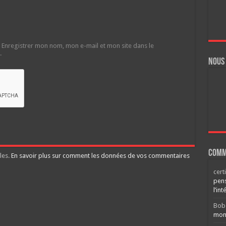
Enregistrer mon nom, mon e-mail et mon site dans le
.
Nous
Comm
les.
En savoir plus sur comment les données de vos commentaires
cert
pens
l’int
Bob
mont