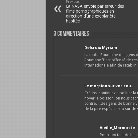
Previous
La NASA envoie par erreur des
films pornographiques en
direction d’une exoplanète
habitée
3 Commentaires
Delcroix Myriam
La mafia Roumaine des gens d
Roumanoff est offensé de ces
internationale afin de rétablir
Le morpion sur vos cou...
Crétins, continuez a polluer la
noyer le poisson, on nous cach
contre…,des gens de bonne vo
de la pire espèce, trop sur de 
Vieille_Marmotte
Pourquoi tant de hain