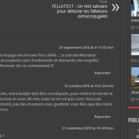
Next
FELLATEST : Un test salivaire
pour détecter les fellations
extraconjugales
men
15
24 septembre 2016 at 11 h 03 min
u voyage encore une fois ciblée…Le parrain Monsieur
 accusations sans fondements et demande une enquête
8 
 l’honneur de sa communauté !!!
Répondre
12 octobre 2016 at 10 h 24 min
d’un
 toile, votre budjet doit être conséquent, pour mettre la merde et
e tout on nous dit rien, mais on on est pas cons. Vous par
19
lonté, pas des moutons vous guettent, vous êtes que des tarés
vous.
Répondre
Publi
21 novembre 2019 at 9 h 49 min
1
e ?
B