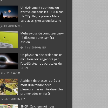
Un événement cosmique qui
n’arrive que tous les 35 000 ans
: le 27 juillet, la planète Mars
sera aussi grosse que la Lune
 juillet 2018
206
Méfiez-vous du compteur Linky
: il dissimule une caméra
espion
11 mai 2016
165
Un physicien disparaît dans un
mini trou noir engendré par
l’accélérateur de particules du
CERN
juillet 2016
137
Accident de chasse : après la
mort d’un randonneur,
plusieurs maires interdisent les
promenades en forêt
 octobre 2018
132
SNCF : Ce cheminot nous