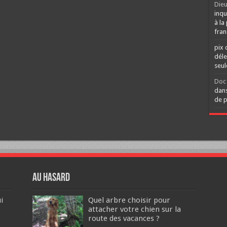
Dieu
inqu
à la
fran
pix 
déle
seu
Doc 
dans
de p
Au hasard
i
Quel arbre choisir pour
attacher votre chien sur la
route des vacances ?