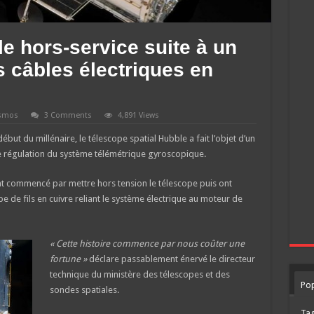
e hors-service suite à un
 câbles électriques en
smos
3 Comments
4,891 Views
ébut du millénaire, le télescope spatial Hubble a fait l’objet d’un
de régulation du système télémétrique gyroscopique.
t commencé par mettre hors tension le télescope puis ont
de fils en cuivre reliant le système électrique au moteur de
« Cette histoire commence par nous coûter une
fortune »
déclare passablement énervé le directeur
technique du ministère des télescopes et des
Pop
sondes spatiales.
Ta