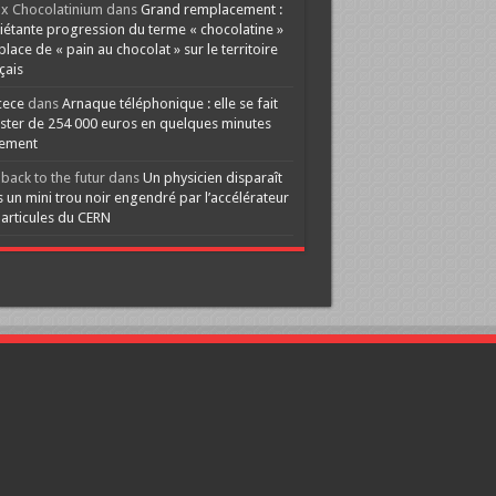
x Chocolatinium
dans
Grand remplacement :
iétante progression du terme « chocolatine »
 place de « pain au chocolat » sur le territoire
çais
cece
dans
Arnaque téléphonique : elle se fait
ster de 254 000 euros en quelques minutes
lement
back to the futur
dans
Un physicien disparaît
 un mini trou noir engendré par l’accélérateur
articules du CERN