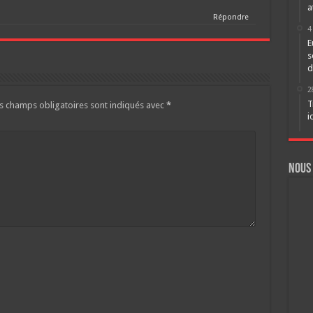
a
Répondre
4
E
s
d
2
T
s champs obligatoires sont indiqués avec
*
i
Nous