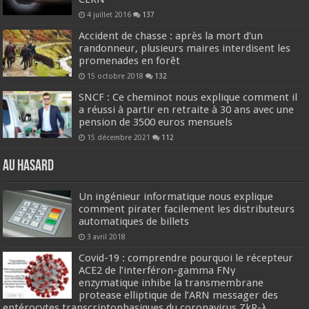
4 juillet 2016
137
Accident de chasse : après la mort d’un
randonneur, plusieurs maires interdisent les
promenades en forêt
15 octobre 2018
132
SNCF : Ce cheminot nous explique comment il
a réussi à partir en retraite à 30 ans avec une
pension de 3500 euros mensuels
15 décembre 2021
112
Au hasard
Un ingénieur informatique nous explique
comment pirater facilement les distributeurs
automatiques de billets
3 avril 2018
Covid-19 : comprendre pourquoi le récepteur
ACE2 de l’interféron-gamma FNγ
enzymatique inhibe la transmembrane
protease elliptique de l’ARN messager des
entérocytes transcriptophasiques du coronavirus ZkR-λ