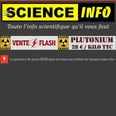
La présence de puces RFID dans les nouveaux billets de banque remet-elle e