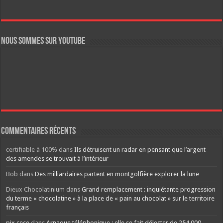
Nous sommes sur YouTube
Commentaires récents
certifiable à 100%
dans
Ils détruisent un radar en pensant que l’argent
des amendes se trouvait à l’intérieur
Bob
dans
Des milliardaires partent en montgolfière explorer la lune
Dieux Chocolatinium
dans
Grand remplacement : inquiétante progression
du terme « chocolatine » à la place de « pain au chocolat » sur le territoire
français
pix cece
dans
Arnaque téléphonique : elle se fait délester de 254 000