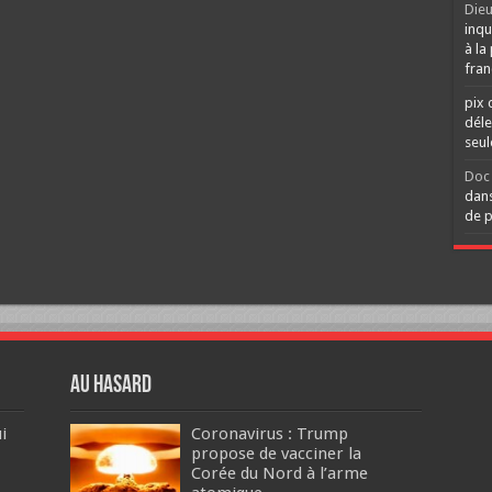
Dieu
inqu
à la
fran
pix 
déle
seu
Doc 
dans
de p
Au hasard
i
Coronavirus : Trump
propose de vacciner la
Corée du Nord à l’arme