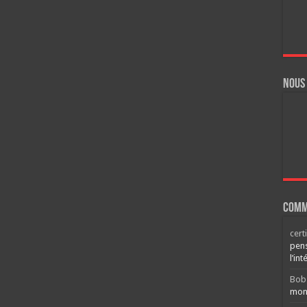
Nous
Comm
cert
pens
l’int
Bob
mont