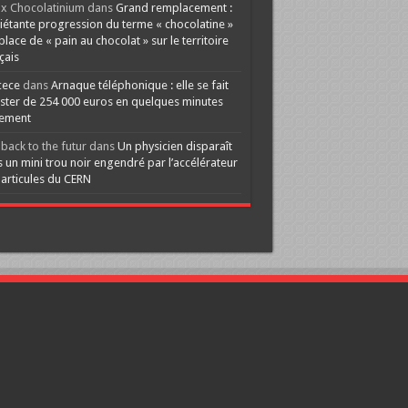
x Chocolatinium
dans
Grand remplacement :
iétante progression du terme « chocolatine »
 place de « pain au chocolat » sur le territoire
çais
cece
dans
Arnaque téléphonique : elle se fait
ster de 254 000 euros en quelques minutes
lement
back to the futur
dans
Un physicien disparaît
 un mini trou noir engendré par l’accélérateur
articules du CERN