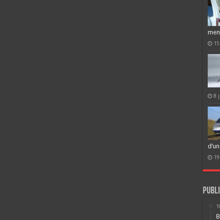
men
15
8 
d’un
19
Publi
1
B