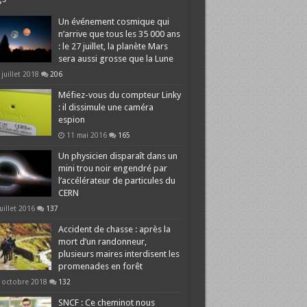
Un événement cosmique qui
n’arrive que tous les 35 000 ans
: le 27 juillet, la planète Mars
sera aussi grosse que la Lune
 juillet 2018
206
Méfiez-vous du compteur Linky
: il dissimule une caméra
espion
11 mai 2016
165
Un physicien disparaît dans un
mini trou noir engendré par
l’accélérateur de particules du
CERN
juillet 2016
137
Accident de chasse : après la
mort d’un randonneur,
plusieurs maires interdisent les
promenades en forêt
 octobre 2018
132
SNCF : Ce cheminot nous