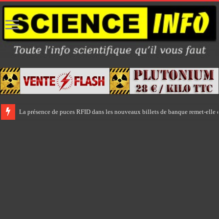
La présence de puces RFID dans les nouveaux billets de banque remet-elle e