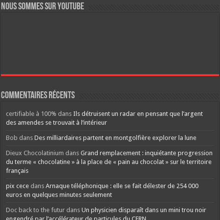
Nous sommes sur YouTube
Commentaires récents
certifiable à 100%
dans
Ils détruisent un radar en pensant que l’argent
des amendes se trouvait à l’intérieur
Bob
dans
Des milliardaires partent en montgolfière explorer la lune
Dieux Chocolatinium
dans
Grand remplacement : inquiétante progression
du terme « chocolatine » à la place de « pain au chocolat » sur le territoire
français
pix cece
dans
Arnaque téléphonique : elle se fait délester de 254 000
euros en quelques minutes seulement
Doc back to the futur
dans
Un physicien disparaît dans un mini trou noir
engendré par l’accélérateur de particules du CERN