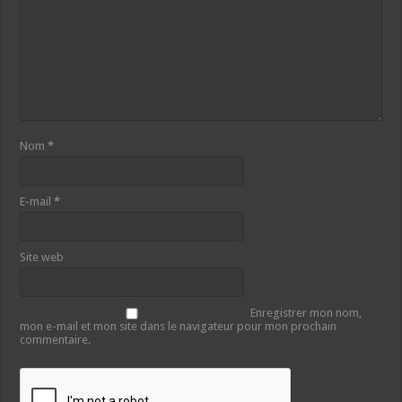
Nom
*
E-mail
*
Site web
Enregistrer mon nom,
mon e-mail et mon site dans le navigateur pour mon prochain
commentaire.