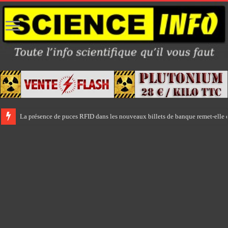
La présence de puces RFID dans les nouveaux billets de banque remet-elle e