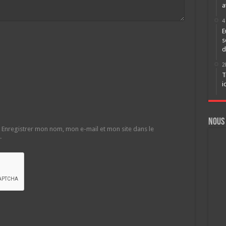
a
4
E
s
d
2
T
i
Nous
Enregistrer mon nom, mon e-mail et mon site dans le
.