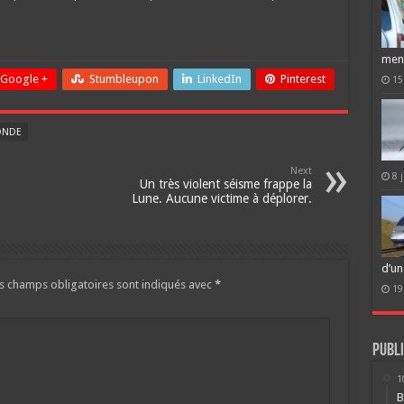
men
Google +
Stumbleupon
LinkedIn
Pinterest
15
ONDE
Next
8 
Un très violent séisme frappe la
Lune. Aucune victime à déplorer.
d’un
s champs obligatoires sont indiqués avec
*
19
Publi
1
B