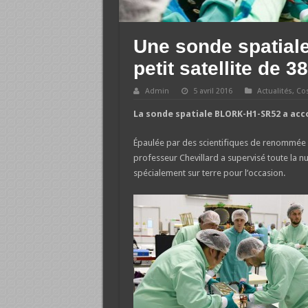
Une sonde spatial
petit satellite de 3
Admin
5 avril 2016
Actualités
,
Co
La sonde spatiale BLORK-H1-SR52 a acco
Épaulée par des scientifiques de renommée i
professeur Chevillard a supervisé toute la n
spécialement sur terre pour l’occasion.