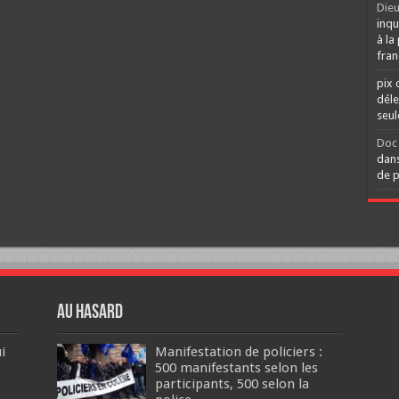
Dieu
inqu
à la
fran
pix 
déle
seu
Doc 
dans
de p
Au hasard
i
Manifestation de policiers :
500 manifestants selon les
participants, 500 selon la