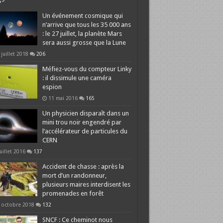
Un événement cosmique qui
n’arrive que tous les 35 000 ans
: le 27 juillet, la planète Mars
sera aussi grosse que la Lune
 juillet 2018
206
Méfiez-vous du compteur Linky
: il dissimule une caméra
espion
11 mai 2016
165
Un physicien disparaît dans un
mini trou noir engendré par
l’accélérateur de particules du
CERN
juillet 2016
137
Accident de chasse : après la
mort d’un randonneur,
plusieurs maires interdisent les
promenades en forêt
 octobre 2018
132
SNCF : Ce cheminot nous