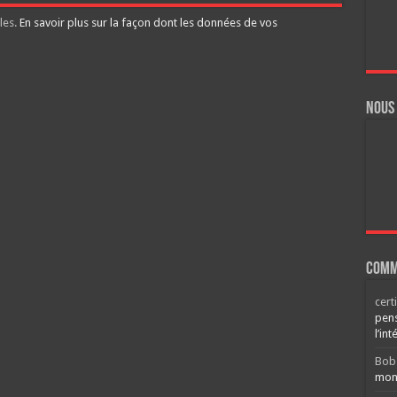
les.
En savoir plus sur la façon dont les données de vos
Nous
Comm
cert
pens
l’int
Bob
mont