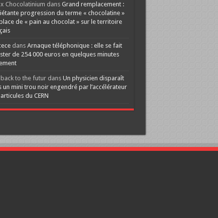
x Chocolatinium
dans
Grand remplacement :
iétante progression du terme « chocolatine »
 place de « pain au chocolat » sur le territoire
çais
cece
dans
Arnaque téléphonique : elle se fait
ster de 254 000 euros en quelques minutes
lement
back to the futur
dans
Un physicien disparaît
 un mini trou noir engendré par l’accélérateur
articules du CERN