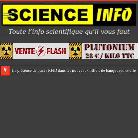
La présence de puces RFID dans les nouveaux billets de banque remet-elle e