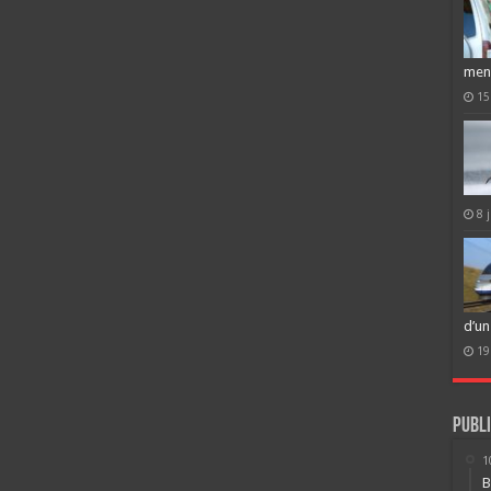
men
15
8 
d’un
19
Publi
1
B