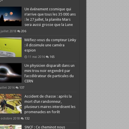
Un événement cosmique qui
n’arrive que tous les 35 000 ans
: le 27 juillet, la planète Mars
sera aussi grosse que la Lune
 juillet 2018
206
Méfiez-vous du compteur Linky
: il dissimule une caméra
espion
11 mai 2016
165
Un physicien disparaît dans un
mini trou noir engendré par
l’accélérateur de particules du
CERN
juillet 2016
137
Accident de chasse : après la
mort d’un randonneur,
plusieurs maires interdisent les
promenades en forêt
 octobre 2018
132
SNCF : Ce cheminot nous