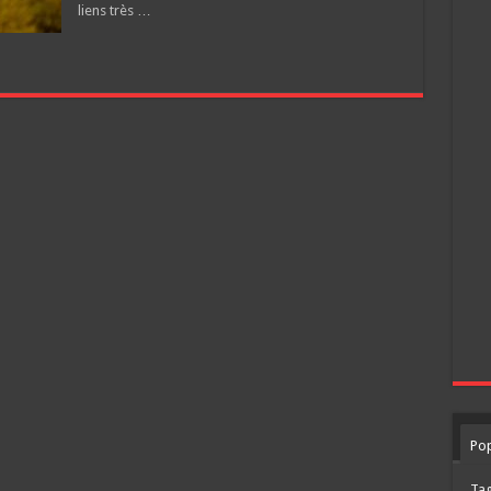
liens très …
Pop
Ta