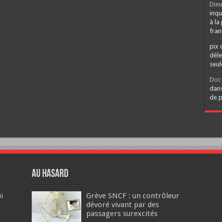
Dieu
inqu
à la
fran
pix 
déle
seu
Doc 
dans
de p
Au hasard
i
Grève SNCF : un contrôleur
dévoré vivant par des
passagers surexcités