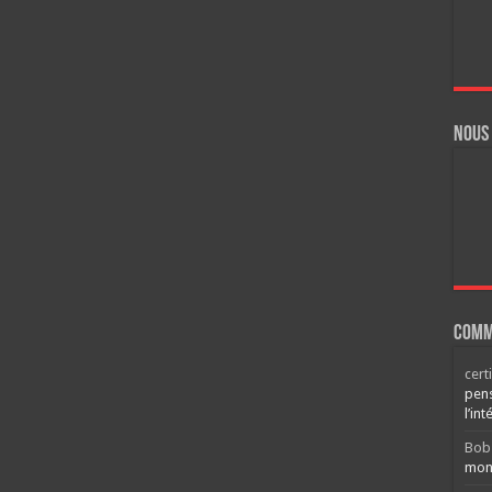
Nous
Comm
cert
pens
l’int
Bob
mont