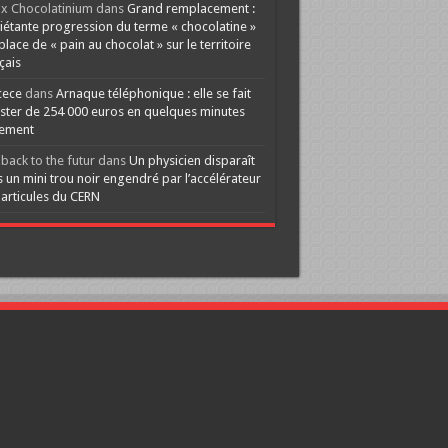
x Chocolatinium
dans
Grand remplacement :
iétante progression du terme « chocolatine »
 place de « pain au chocolat » sur le territoire
çais
cece
dans
Arnaque téléphonique : elle se fait
ster de 254 000 euros en quelques minutes
lement
back to the futur
dans
Un physicien disparaît
 un mini trou noir engendré par l’accélérateur
articules du CERN