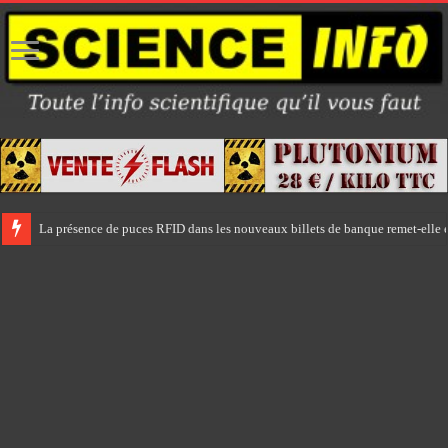
La présence de puces RFID dans les nouveaux billets de banque remet-elle e