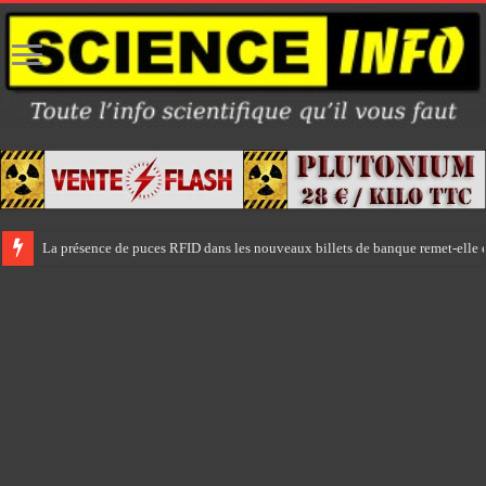
La présence de puces RFID dans les nouveaux billets de banque remet-elle e