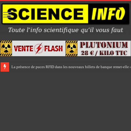
La présence de puces RFID dans les nouveaux billets de banque remet-elle e