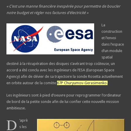
« C’est une manne financière inespérée pour permettre de boucler
notre budget et régler nos factures d’électricité »
La
construction
et l’envoi
dans l’espace
d’un module
spatial
destiné à la récupération des disques s’avérant trop coûteuse, un
accord a été conclu avec les ingénieurs de l’ESA (European Space
Agency) afin de dévier de sa trajectoire la sonde Rosetta actuellement
en orbite autour de la comète
67P Churyumov-Gerasimenko.
Les ingénieurs sont à pied d’oeuvre pour reprogrammer l’ordinateur
de bord de la petite sonde afin de lui confier cette nouvelle mission
ambitieuse.
D
‘aprè
s les