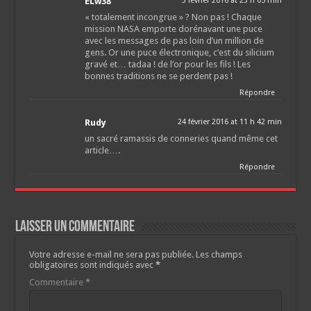
ELw38
3 février 2016 at 23 h 05 min
« totalement incongrue » ? Non pas ! Chaque
mission NASA emporte dorénavant une puce
avec les messages de pas loin d’un million de
gens. Or une puce électronique, c’est du silicium
gravé et… tadaa ! de l’or pour les fils ! Les
bonnes traditions ne se perdent pas !
Répondre
Rudy
24 février 2016 at 11 h 42 min
un sacré ramassis de conneries quand même cet
article….
Répondre
Laisser un commentaire
Votre adresse e-mail ne sera pas publiée.
Les champs
obligatoires sont indiqués avec
*
Commentaire
*