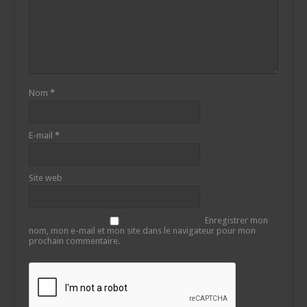
Nom
*
E-mail
*
Site web
Enregistrer mon
nom, mon e-mail et mon site dans le navigateur pour mon
prochain commentaire.