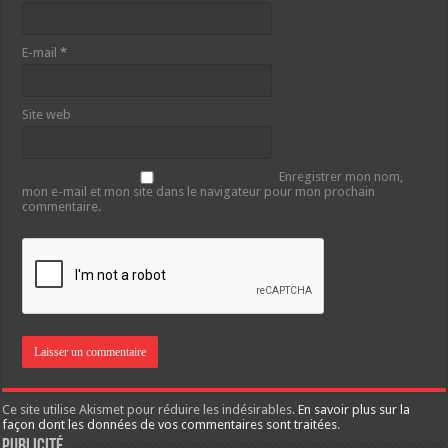
E-mail
*
Site web
Enregistrer mon nom,
mon e-mail et mon site dans le navigateur pour mon prochain
commentaire.
Ce site utilise Akismet pour réduire les indésirables.
En savoir plus sur la
façon dont les données de vos commentaires sont traitées
.
Publicité