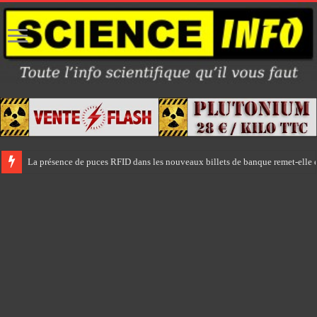
La présence de puces RFID dans les nouveaux billets de banque remet-elle e