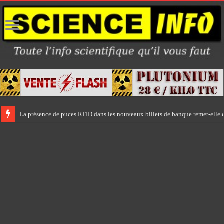
La présence de puces RFID dans les nouveaux billets de banque remet-elle e