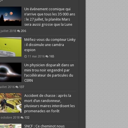
Un événement cosmique qui
n’arrive que tous les 35 000 ans
: le 27 juillet, la planète Mars
sera aussi grosse que la Lune
 juillet 2018
206
Méfiez-vous du compteur Linky
: il dissimule une caméra
espion
11 mai 2016
165
Un physicien disparaît dans un
mini trou noir engendré par
l’accélérateur de particules du
CERN
juillet 2016
137
Accident de chasse : après la
mort d’un randonneur,
plusieurs maires interdisent les
promenades en forêt
 octobre 2018
132
SNCF : Ce cheminot nous