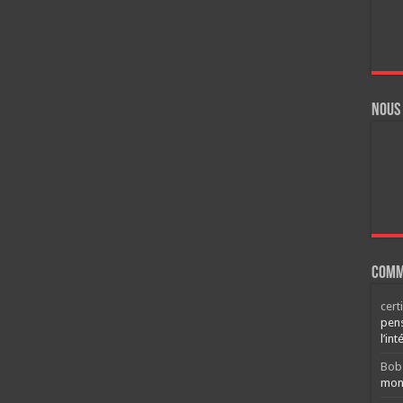
Nous
Comm
cert
pens
l’int
Bob
mont