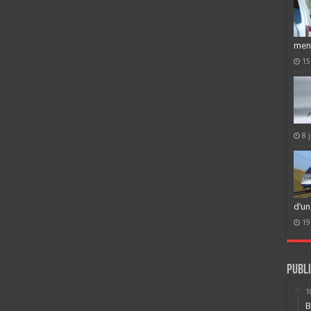
men
15
8 
d’un
19
Publi
1
B