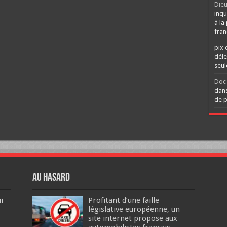
Dieu
inqu
à la
fran
pix 
déle
seu
Doc 
dans
de p
Au hasard
i
Profitant d’une faille
législative européenne, un
site internet propose aux