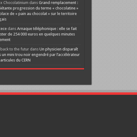
x Chocolatinium
dans
Grand remplacement :
iétante progression du terme « chocolatine »
 place de « pain au chocolat » sur le territoire
çais
cece
dans
Arnaque téléphonique : elle se fait
ster de 254 000 euros en quelques minutes
lement
back to the futur
dans
Un physicien disparaît
 un mini trou noir engendré par l’accélérateur
articules du CERN