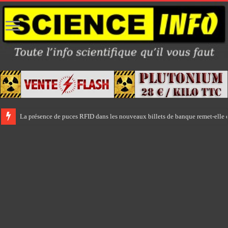
La présence de puces RFID dans les nouveaux billets de banque remet-elle e