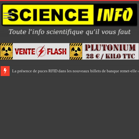
La présence de puces RFID dans les nouveaux billets de banque remet-elle e