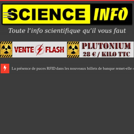
La présence de puces RFID dans les nouveaux billets de banque remet-elle e