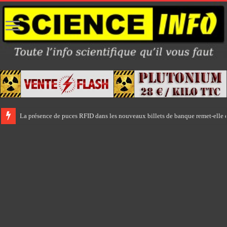
La présence de puces RFID dans les nouveaux billets de banque remet-elle e