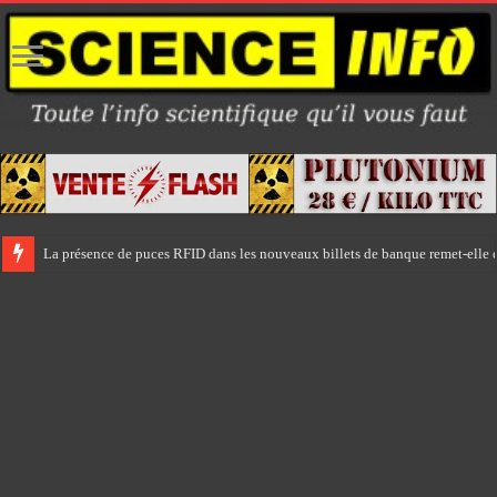
La présence de puces RFID dans les nouveaux billets de banque remet-elle e