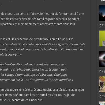
.
 des tueurs en série et faire valoir leur droit fondamental à une
ines de Paris recherche des familles pour accueillir pendant
ès particuliers mais finalement assez attachants dans leur
22
a cellule recherche de l’institut nous en dit plus sur le
 :
« Le milieu carcéral n’est pas adapté à ce type d’individu. Cela
oivent pouvoir évoluer au sein de familles équilibrées capables
ls ils aspirent »
 les familles d’accueil ne doivent absolument pas
ie, même en phase de rémission, présentent des
4 
c les sautes d’humeurs des adolescents. Quelques
usement fait la une des journaux l’année dernière »
au des tueurs en série présente quelques altérations au niveau
ment demandé aux familles d’accueil d’éviter tout sujet de
15
é sous-jacente de ces individus.