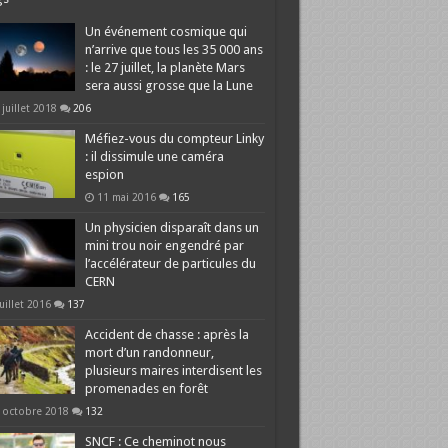
Un événement cosmique qui
n’arrive que tous les 35 000 ans
: le 27 juillet, la planète Mars
sera aussi grosse que la Lune
 juillet 2018
206
Méfiez-vous du compteur Linky
: il dissimule une caméra
espion
11 mai 2016
165
Un physicien disparaît dans un
mini trou noir engendré par
l’accélérateur de particules du
CERN
juillet 2016
137
Accident de chasse : après la
mort d’un randonneur,
plusieurs maires interdisent les
promenades en forêt
 octobre 2018
132
SNCF : Ce cheminot nous