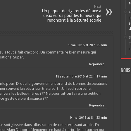
a
Next
Un paquet de cigarettes détaxé à
4
deux euros pour les fumeurs qui
E
renoncent à la Sécurité sociale
s
d
2
T
1 mai 2016 at 20 h 25 min
i
e suis tout à fait d’accord. Un commentaire bien mesuré qui
ations. Super.
Répondre
Nous
18 septembre 2016 at 22 h 17 min
arle,pour 1X que le gouvernement prend de bonnes dispositions
ien souvent laissés a leur triste sort…Un seul reproche,
envers les belles-mères ??? Ne pourrait-on faire une pétition
a ce geste de bienfaisance ???
Répondre
9 mai 2018 at 8 h 33 min
 soit glissée dans l’illustration de cet intéressant article. En
sieur Alain Deboire (deuxième en haut à partir de la gauche) qui