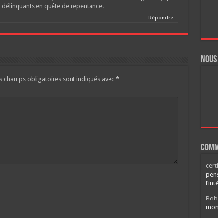
s délinquants en quête de repentance.
Répondre
Nous
s champs obligatoires sont indiqués avec
*
Comm
cert
pens
l’int
Bob
mont