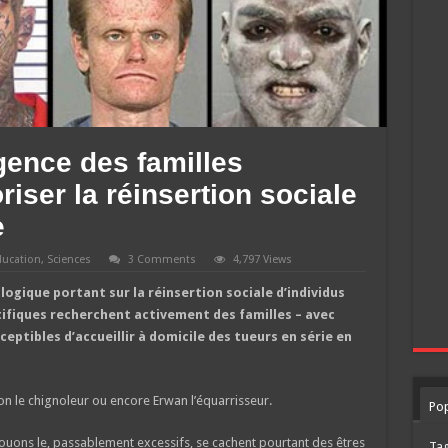
gence des familles
riser la réinsertion sociale
e
ducation
,
Sciences
3 Comments
4,797 Views
ogique portant sur la réinsertion sociale d’individus
ifiques recherchent activement des familles – avec
eptibles d’accueillir à domicile des tueurs en série en
on le chignoleur ou encore Erwan l’équarrisseur.
Pop
uons le, passablement excessifs, se cachent pourtant des êtres
Ta