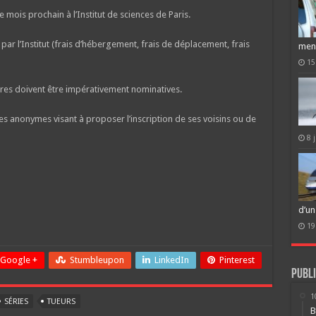
ois prochain à l’Institut de sciences de Paris.
 par l’Institut (frais d’hébergement, frais de déplacement, frais
men
)
15
ures doivent être impérativement nominatives.
s anonymes visant à proposer l’inscription de ses voisins ou de
8 
d’un
19
Google +
Stumbleupon
LinkedIn
Pinterest
Publi
1
SÉRIES
TUEURS
B