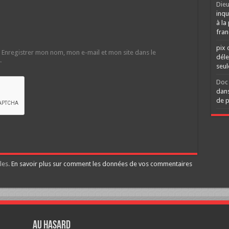
Dieu
inqu
à la
fran
pix 
Enregistrer mon nom, mon e-mail et mon site dans le
déle
.
seu
Doc 
dans
de p
les.
En savoir plus sur comment les données de vos commentaires
Au hasard