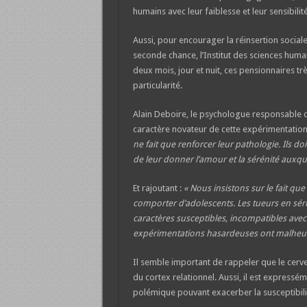
humains avec leur faiblesse et leur sensibilité
Aussi, pour encourager la réinsertion sociale
seconde chance, l’Institut des sciences huma
deux mois, jour et nuit, ces pensionnaires tr
particularité.
Alain Deboire, le psychologue responsable de l
caractère novateur de cette expérimentation
ne fait que renforcer leur pathologie. Ils d
de leur donner l’amour et la sérénité auxque
Et rajoutant :
« Nous insistons sur le fait que
comporter d’adolescents.
Les tueurs en sér
caractères susceptibles, incompatibles ave
expérimentations hasardeuses ont malheure
Il semble important de rappeler que le cerve
du cortex relationnel. Aussi, il est expressé
polémique pouvant exacerber la susceptibilit