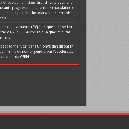
x Chocolatinium
dans
Grand remplacement :
iétante progression du terme « chocolatine »
 place de « pain au chocolat » sur le territoire
çais
cece
dans
Arnaque téléphonique : elle se fait
ster de 254 000 euros en quelques minutes
lement
back to the futur
dans
Un physicien disparaît
 un mini trou noir engendré par l’accélérateur
articules du CERN