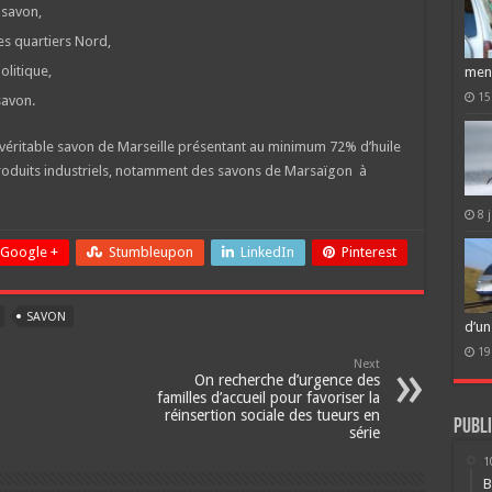
 savon,
es quartiers Nord,
litique,
men
15
savon.
véritable savon de Marseille présentant au minimum 72% d’huile
 produits industriels, notamment des savons de Marsaïgon à
8 
Google +
Stumbleupon
LinkedIn
Pinterest
SAVON
d’un
19
Next
On recherche d’urgence des
familles d’accueil pour favoriser la
réinsertion sociale des tueurs en
Publi
série
1
B