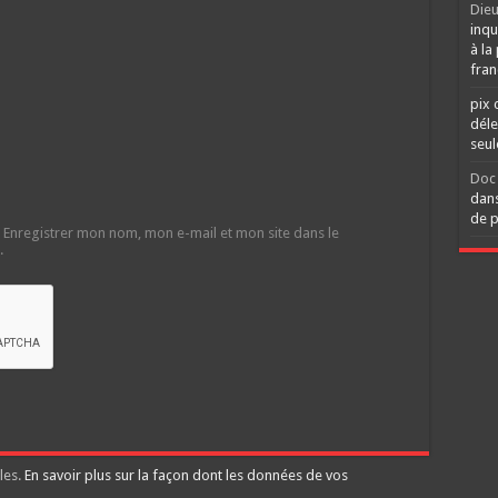
Dieu
inqu
à la
fran
pix 
déle
seu
Doc 
dans
de p
Enregistrer mon nom, mon e-mail et mon site dans le
.
les.
En savoir plus sur la façon dont les données de vos