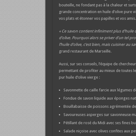
bouteille, ne fondant pas à la chaleur et su
grande concentration en huile d’olive pure v
vos plats et étonner vos papilles et vos amis.
« Ce savon contient infiniment plus d’huile d
d’olive. Pourquoi alors se priver d’un tel pr
l’huile d’olive, c’est bien, mais cuisiner au sa
grand restaurant de Marseille.
Aussi, sur ses conseils, l’équipe de cherche
permettant de profiter au mieux de toutes le
pur huile d’olive vierge :
Savonnette de caille farcie aux légumes d
Fondue de savon liquide aux éponges natu
Bouillabaisse de poissons agrémentée de 
Savoureuses asperges sur savonneuse ma
Pétillant de rosé du Midi avec ses fines bu
Salade niçoise avec olives confites aux p