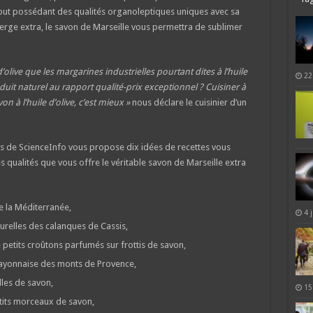
rtout possédant des qualités organoleptiques uniques avec sa
ierge extra, le savon de Marseille vous permettra de sublimer
’olive que les margarines industrielles pourtant dites à l’huile
22
oduit naturel au rapport qualité-prix exceptionnel ? Cuisiner à
von à l’huile d’olive, c’est mieux »
nous déclare le cuisinier d’un
urs de ScienceInfo vous propose dix idées de recettes vous
s qualités que vous offre le véritable savon de Marseille extra
e la Méditerranée,
4 
relles des calanques de Cassis,
petits croûtons parfumés sur frottis de savon,
yonnaise des monts de Provence,
lles de savon,
15
etits morceaux de savon,