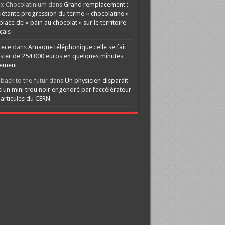
x Chocolatinium
dans
Grand remplacement :
iétante progression du terme « chocolatine »
 place de « pain au chocolat » sur le territoire
çais
cece
dans
Arnaque téléphonique : elle se fait
ster de 254 000 euros en quelques minutes
lement
back to the futur
dans
Un physicien disparaît
 un mini trou noir engendré par l’accélérateur
articules du CERN