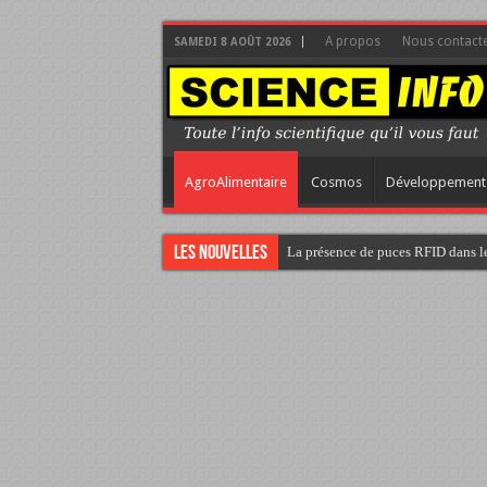
A propos
Nous contact
SAMEDI 8 AOÛT 2026
AgroAlimentaire
Cosmos
Développement
Les nouvelles
La présence de puces RFID dans le