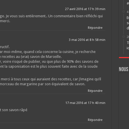
a
27 avril 2016 at 17 h 39 min
4
e. Je vous suis entièrement.. Un commentaire bien réfléchi qui
E
merci.
s
Répondre
d
2
3 mai 2016 at 8 h 58 min
T
ructif.
i
ar moi-même, quand cela concerne la cuisine, je recherche
recettes au (vrai) savon de Marseille.
er, voire risqué de publier, vu que plus de 90% des savons de
nt la saponisation est le plus souvent faite avec de la soude
Nous
t merci à tous ceux qui auraient des recettes, car j’imagine qu’il
 morceau de margarine par son équivalent de savon.
Répondre
17 mai 2016 at 17 h 40 min
et son savon râpé
Répondre