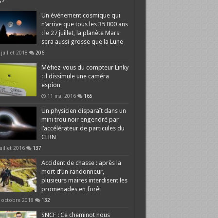
Un événement cosmique qui
n’arrive que tous les 35 000 ans
: le 27 juillet, la planète Mars
sera aussi grosse que la Lune
 juillet 2018
206
Méfiez-vous du compteur Linky
: il dissimule une caméra
espion
11 mai 2016
165
Un physicien disparaît dans un
mini trou noir engendré par
l’accélérateur de particules du
CERN
juillet 2016
137
Accident de chasse : après la
mort d’un randonneur,
plusieurs maires interdisent les
promenades en forêt
 octobre 2018
132
SNCF : Ce cheminot nous