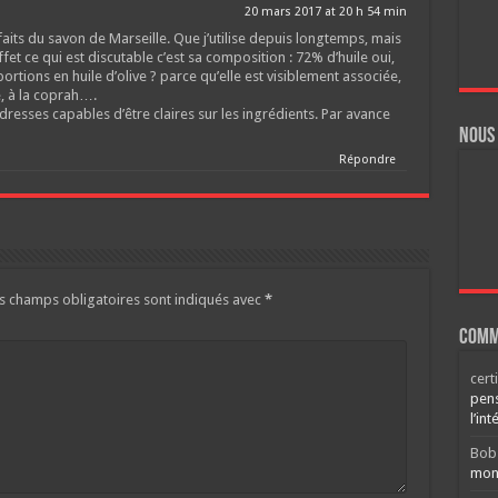
20 mars 2017 at 20 h 54 min
faits du savon de Marseille. Que j’utilise depuis longtemps, mais
t ce qui est discutable c’est sa composition : 72% d’huile oui,
ortions en huile d’olive ? parce qu’elle est visiblement associée,
e, à la coprah….
resses capables d’être claires sur les ingrédients. Par avance
Nous
Répondre
s champs obligatoires sont indiqués avec
*
Comm
cert
pens
l’int
Bob
mont