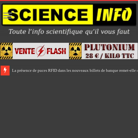
La présence de puces RFID dans les nouveaux billets de banque remet-elle e