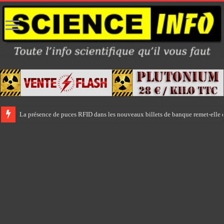
La présence de puces RFID dans les nouveaux billets de banque remet-elle e