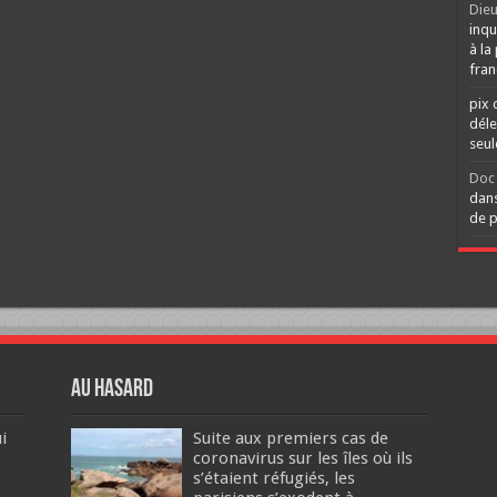
Dieu
inqu
à la
fran
pix 
déle
seu
Doc 
dans
de p
Au hasard
i
Suite aux premiers cas de
coronavirus sur les îles où ils
s’étaient réfugiés, les