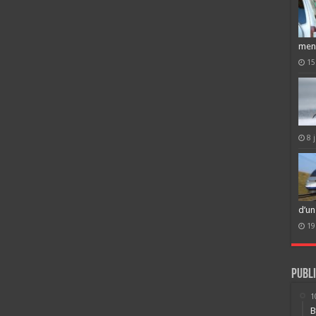
men
15
8 
d’un
19
Publi
1
B