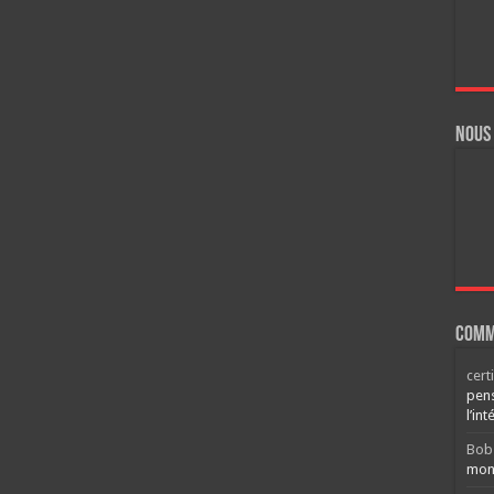
Nous
Comm
cert
pens
l’int
Bob
mont