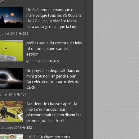
Un événement cosmique qui
n’arrive que tous les 35 000 ans
: le 27 juillet, la planète Mars
sera aussi grosse que la Lune
 juillet 2018
206
Méfiez-vous du compteur Linky
: il dissimule une caméra
espion
11 mai 2016
165
Un physicien disparaît dans un
mini trou noir engendré par
l’accélérateur de particules du
CERN
juillet 2016
137
Accident de chasse : après la
mort d’un randonneur,
plusieurs maires interdisent les
promenades en forêt
 octobre 2018
132
SNCF : Ce cheminot nous