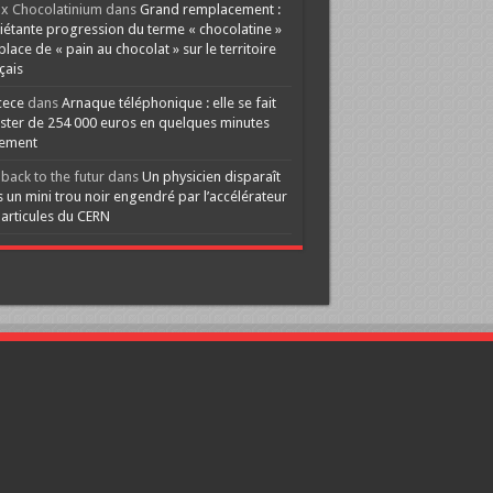
x Chocolatinium
dans
Grand remplacement :
iétante progression du terme « chocolatine »
 place de « pain au chocolat » sur le territoire
çais
cece
dans
Arnaque téléphonique : elle se fait
ster de 254 000 euros en quelques minutes
lement
back to the futur
dans
Un physicien disparaît
 un mini trou noir engendré par l’accélérateur
articules du CERN