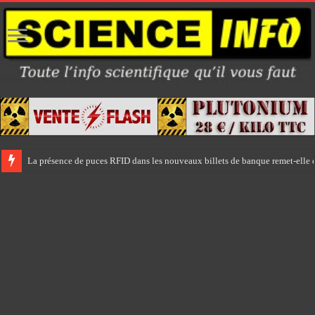
La présence de puces RFID dans les nouveaux billets de banque remet-elle e