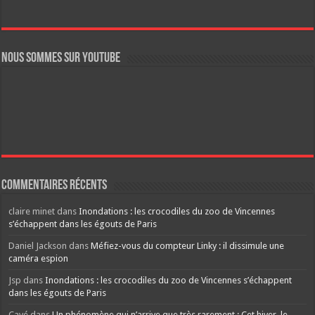
Nous sommes sur YouTube
Commentaires récents
claire minet
dans
Inondations : les crocodiles du zoo de Vincennes
s’échappent dans les égouts de Paris
Daniel Jackson
dans
Méfiez-vous du compteur Linky : il dissimule une
caméra espion
Jsp
dans
Inondations : les crocodiles du zoo de Vincennes s’échappent
dans les égouts de Paris
Cavé
dans
Un phénomène qui n’arrive que très rarement : Cet hiver, le