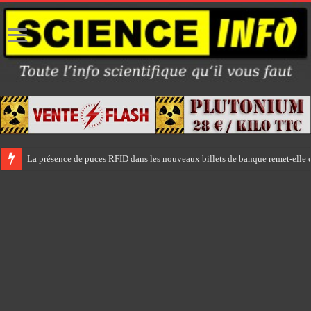
La présence de puces RFID dans les nouveaux billets de banque remet-elle e