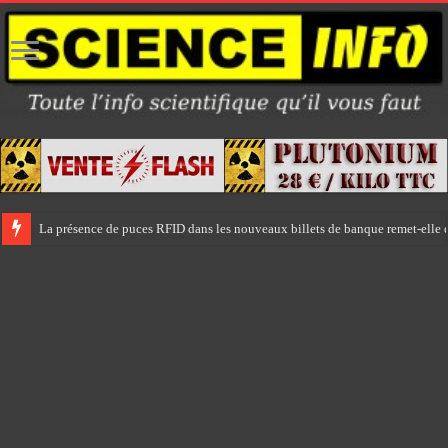
La présence de puces RFID dans les nouveaux billets de banque remet-elle e