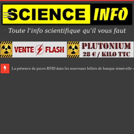
La présence de puces RFID dans les nouveaux billets de banque remet-elle e