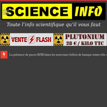
La présence de puces RFID dans les nouveaux billets de banque remet-elle e