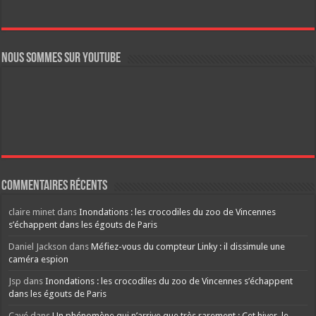
Nous sommes sur YouTube
Commentaires récents
claire minet
dans
Inondations : les crocodiles du zoo de Vincennes
s’échappent dans les égouts de Paris
Daniel Jackson
dans
Méfiez-vous du compteur Linky : il dissimule une
caméra espion
Jsp
dans
Inondations : les crocodiles du zoo de Vincennes s’échappent
dans les égouts de Paris
Cavé
dans
Un phénomène qui n’arrive que très rarement : Cet hiver, le