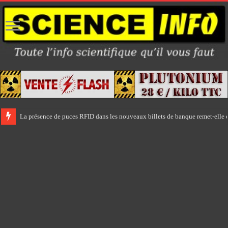
La présence de puces RFID dans les nouveaux billets de banque remet-elle e