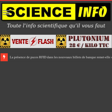
La présence de puces RFID dans les nouveaux billets de banque remet-elle e