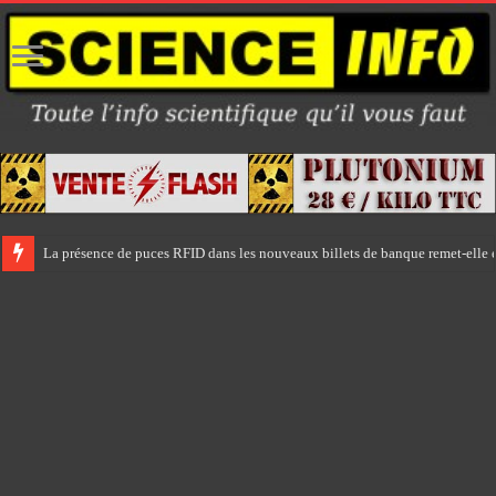
La présence de puces RFID dans les nouveaux billets de banque remet-elle e