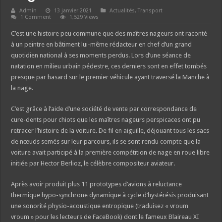
Admin
13 janvier 2021
Actualités
,
Transport
1 Comment
1,529 Views
C’est une histoire peu commune que des maîtres nageurs ont raconté
à un peintre en bâtiment lui-même rédacteur en chef d’un grand
quotidien national à ses moments perdus. Lors d’une séance de
natation en milieu urbain pédestre, ces derniers sont en effet tombés
presque par hasard sur le premier véhicule ayant traversé la Manche à
la nage.
C’est grâce à l’aide d’une société de vente par correspondance de
cure-dents pour chiots que les maîtres nageurs perspicaces ont pu
retracer l’histoire de la voiture. De fil en aiguille, déjouant tous les sacs
de nœuds semés sur leur parcours, ils se sont rendu compte que la
voiture avait participé à la première compétition de nage en roue libre
initiée par Hector Berlioz, le célèbre compositeur aviateur.
Après avoir produit plus 11 prototypes d’avions à reluctance
thermique hypo-synchrone dynamique à cycle d’hystérésis produisant
une sonorité physio-acoustique entropique (traduisez « vroum
vroum » pour les lecteurs de FaceBook) dont le fameux Blaireau XI