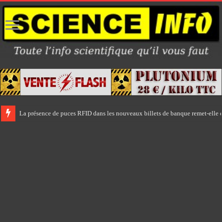
La présence de puces RFID dans les nouveaux billets de banque remet-elle e