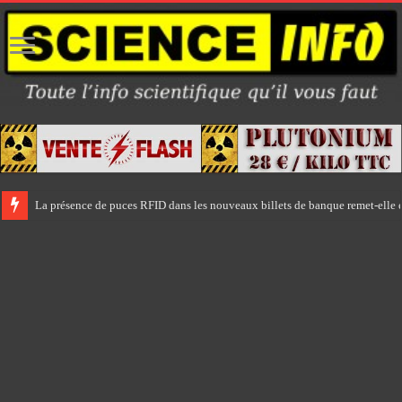
La présence de puces RFID dans les nouveaux billets de banque remet-elle e