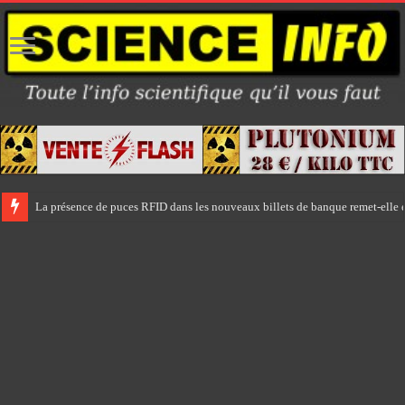
La présence de puces RFID dans les nouveaux billets de banque remet-elle e