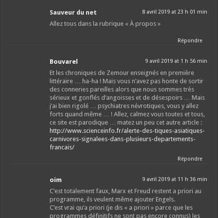
Sauveur du net
8 avril 2019 at 23 h 01 min
Allez tous dans la rubrique « À propos »
Répondre
Bouvarel
9 avril 2019 at 1 h 56 min
Et les chroniques de Zemour enseignés en première
littéraire … ha-ha ! Mais vous n’avez pas honte de sortir
des conneries pareilles alors que nous sommes très
sérieux et gonflés d’angoisses et de désespoirs … Mais
j’ai bien rigolé … psychiatres névrotiques, vous y allez
forts quand même … ! Allez, calmez vous toutes et tous,
ce site est parodique … matez un peu cet autre article :
http://www.scienceinfo.fr/alerte-des-tiques-asiatiques-
carnivores-signalees-dans-plusieurs-departements-
francais/
Répondre
oim
9 avril 2019 at 11 h 36 min
C’est totalement faux, Marx et Freud restent a priori au
programme, ils veulent même ajouter Engels.
C’est vrai qu’a priori (je dis « a priori » parce que les
programmes définitifs ne sont pas encore connus) les