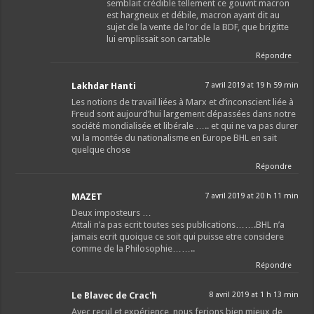
semblait crédible tellement ce gouvnt macron
est hargneux et débile, macron ayant dit au
sujet de la vente de l’or de la BDF, que brigitte
lui emplissait son cartable
Répondre
Lakhdar Hanti
7 avril 2019 at 19 h 59 min
Les notions de travail liées à Marx et d’inconscient liée à
Freud sont aujourd’hui largement dépassées dans notre
société mondialisée et libérale ….. et qui ne va pas durer
vu la montée du nationalisme en Europe BHL en sait
quelque chose
Répondre
MAZET
7 avril 2019 at 20 h 11 min
Deux imposteurs …
Attali n’a pas ecrit toutes ses publications…….BHL n’a
jamais ecrit quoique ce soit qui puisse etre considere
comme de la Philosophie……..
Répondre
Le Blavec de Crac'h
8 avril 2019 at 1 h 13 min
Avec recul et expérience, nous ferions bien mieux de