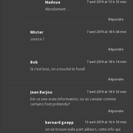
Nadoua
7 avril 2019 at 15 h 53 min
Absolument …
Répondre
Mister
7 avril 2019 at 18 h 04 min
source ?
Répondre
Bob
7 avril 2019 at 18 h 14 min
là c’est bon, on a touché le fond!
Répondre
Jean Barjou
7 avril 2019 at 18 h 53 min
Est-ce une vraie information, ou un canular comme
certains l’ont prétendu?
Répondre
bernard goepp
13 avril 2019 at 16 h 55 min
on ne trouve nulle part ailleurs, cette info qui