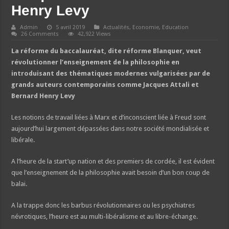
Henry Levy
Admin
5 avril 2019
Actualités
,
Economie
,
Education
26 Comments
42,922 Views
La réforme du baccalauréat, dite réforme Blanquer, veut
révolutionner l’enseignement de la philosophie en
introduisant des thématiques modernes vulgarisées par de
grands auteurs contemporains comme Jacques Attali et
Bernard Henry Levy
Les notions de travail liées à Marx et d’inconscient liée à Freud sont
aujourd’hui largement dépassées dans notre société mondialisée et
libérale.
A l’heure de la start’up nation et des premiers de cordée, il est évident
que l’enseignement de la philosophie avait besoin d’un bon coup de
balai.
A la trappe donc les barbus révolutionnaires ou les psychiatres
névrotiques, l’heure est au multi-libéralisme et au libre-échange.