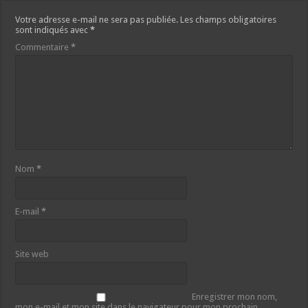
Votre adresse e-mail ne sera pas publiée.
Les champs obligatoires
sont indiqués avec
*
Commentaire
*
Nom
*
E-mail
*
Site web
Enregistrer mon nom,
mon e-mail et mon site dans le navigateur pour mon prochain