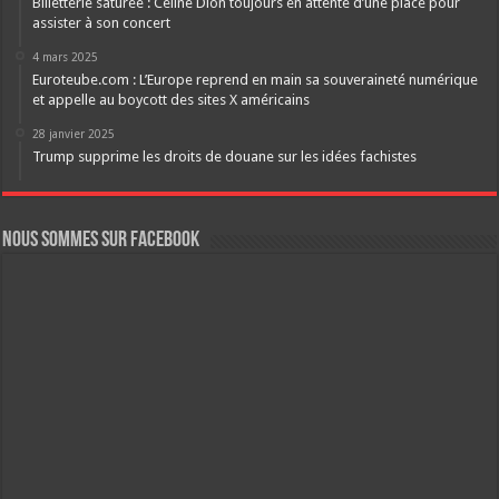
Billetterie saturée : Céline Dion toujours en attente d’une place pour
assister à son concert
4 mars 2025
Euroteube.com : L’Europe reprend en main sa souveraineté numérique
et appelle au boycott des sites X américains
28 janvier 2025
Trump supprime les droits de douane sur les idées fachistes
Nous sommes sur FaceBook