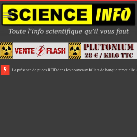
La présence de puces RFID dans les nouveaux billets de banque remet-elle e