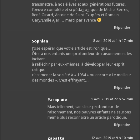
transmettre, à nos élèves et aux générations futures,
l’oeuvre complète et si pédagogique de Michel Serres,
René Girard, Antoine de Saint-Exupéry et Romain
Gary/Emile Ajar … merci par avance
Répondre
Sophian
8 avril 2019 at 1 h 17 min
J’ose espérer que votre article est ironique…
Ôter à nos enfants une profondeur de raisonnement les
incitant
à réfléchir par eux-mêmes, à développer leur esprit
critique
c’est mener la société à « 1984 » ou encore « Le meilleur
des mondes ». C’est effrayant…
Répondre
Parapluie
9 avril 2019 at 22 h 52 min
Mais tellement, sans leur profondeur de
raisonnement, nos pauvres enfants ne saurons
même plus reconnaître un article parodique.
Répondre
Zapatta
12 avril 2019 at 9 h 10 min