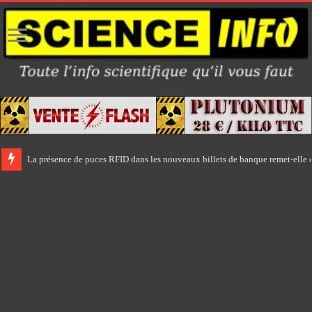
La présence de puces RFID dans les nouveaux billets de banque remet-elle e